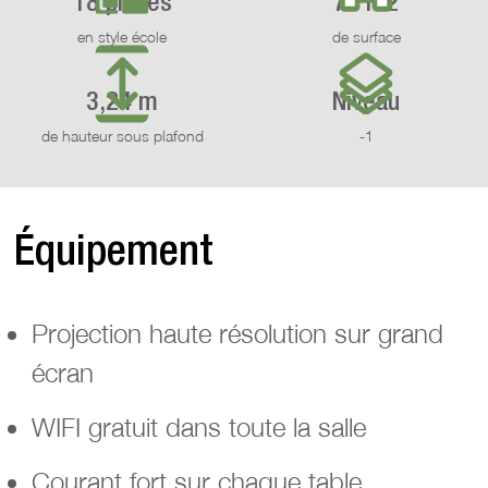
18 places
70 m2
en style école
de surface
3,24 m
Niveau
de hauteur sous plafond
-1
Équipement
Projection haute résolution sur grand
écran
WIFI gratuit dans toute la salle
Courant fort sur chaque table