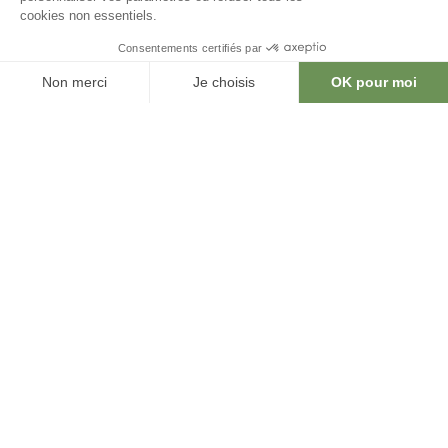
Eurest Services, Rapport et Compass
Catering sont spécialisées dans la
restauration collective, la restauration
événementielle, dans la réception et les
services d’accueil.