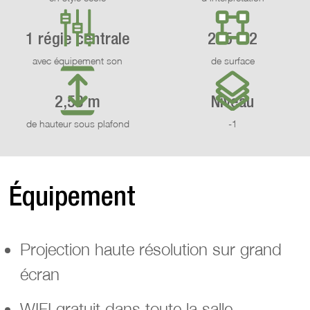
1 régie centrale
225 m2
avec équipement son
de surface
2,53 m
Niveau
de hauteur sous plafond
-1
Équipement
Projection haute résolution sur grand
écran
WIFI gratuit dans toute la salle