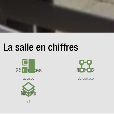
La salle en chiffres
250 places
800 m2
assises
de surface
Niveau
+1