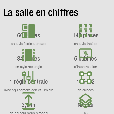
La salle en chiffres
60 places
140 places
en style école standard
en style théâtre
34 places
6 cabines
en style rectangle
d'interprétation
1 régie centrale
155 m2
avec équipement son et lumière
de surface
3,1 m
Niveau
de hauteur sous plafond
+3