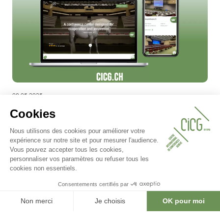
08.05.2025
✨ New look, same commitment!
Learn more