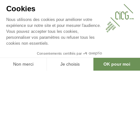
08.05.2025
✨ New look, same commitment!
Learn more